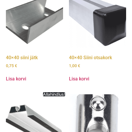
40×40 siini jätk
40×40 Siini otsakork
0,75
€
1,00
€
Lisa korvi
Lisa korvi
Allahindlus!