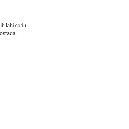
ib läbi sadu
eostada.