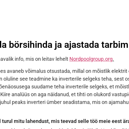
da börsihinda ja ajastada tarbimi
avalik info, mis on leitav lehelt
Nordpoolgroup.org
.
les avaneb võimalus otsustada, millal on mõistlik elektrit
luline see teadmine ka inverterile selgeks teha, sest 
õenäosusega suudame teha inverterile selgeks, et mõistli
Kiire analüüs on aga näidanud, et tihti on olukord vastupi
l juhul peaks inverteri ümber seadistama, mis on ajamahu
turul mitu lahendust, mis teevad selle töö meie eest är