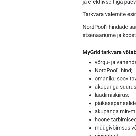
ja efektiivselt iga päe
Tarkvara valemite es
NordPool’i hindade sa
stsenaariume ja koost
MyGrid tarkvara võta
võrgu- ja vahenda
NordPool
’i hind;
omaniku soovita
akupanga suurus
laadimiskiirus;
päikesepaneelide
akupanga min-m
hoone tarbimised
müügivõimsus võ
riigipühad.