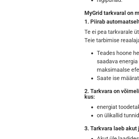
MyGrid tarkvaral on 
1. Piirab automaatselt
Te ei pea tarkvarale ü
Teie tarbimise reaalaj
Teades hoone het
saadava energia
maksimaalse efek
Saate ise määrat
2. Tarkvara on võimel
kus:
energiat toodeta
on ülikallid tun
3. Tarkvara laeb akut 
Akut üle laadide