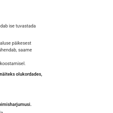
uudab ise tuvastada
maluse päikesest
tähendab, saame
 koostamisel.
 näiteks olukordades,
arbimisharjumusi.
da.