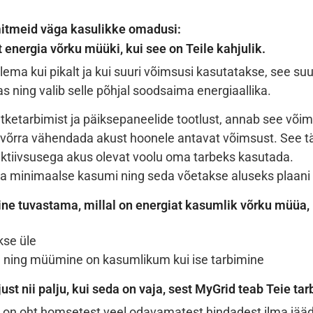
mitmeid väga kasulikke omadusi:
 energia võrku müüki, kui see on Teile kahjulik.
tlema kui pikalt ja kui suuri võimsusi kasutatakse, see s
as ning valib selle põhjal soodsaima energiaallika.
ketarbimist ja päiksepaneelide tootlust, annab see või
 võrra vähendada akust hoonele antavat võimsust. See 
tiivsusega akus olevat voolu oma tarbeks kasutada.
a minimaalse kasumi ning seda võetakse aluseks plaani
ine tuvastama, millal on energiat kasumlik võrku müüa,
kse üle
nid ning müümine on kasumlikum kui ise tarbimine
just nii palju, kui seda on vaja, sest MyGrid teab Teie t
s on oht homsetest veel odavamatest hindadest ilma jää