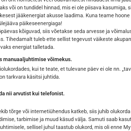
aks või on tundidel hinnad, mis ei ole piisava kasumiga, 
kesest jääkenergiat akusse laadima. Kuna teame hoone t
 ülejääva päikeseenergiaga!
öpäevas kõiguvad, siis võetakse seda arvesse ja võimalus
s. Tihedamalt tuleb ette sellist tegevust väikeste akupa
vaks energiat talletada.
as manuaaljuhtimise võimekus.
olukordades, kui te teate, et tulevane päev ei ole nn. „tav
on tarkvara käsitsi juhtida.
a nii arvutist kui telefonist.
ekib tõrge või internetiühendus katkeb, siis juhib olukord
dimise, tarbimise ja muud käsud välja. Samuti saab kasut
ijuhtimisele, sellisel juhul taastub olukord, mis oli enne