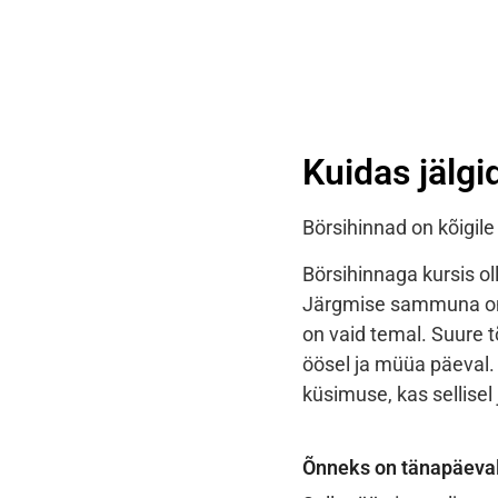
Kuidas jälgi
Börsihinnad on kõigile 
Börsihinnaga kursis ol
Järgmise sammuna on o
on vaid temal. Suure t
öösel ja müüa päeval. 
küsimuse, kas sellise
Õnneks on tänapäeval 