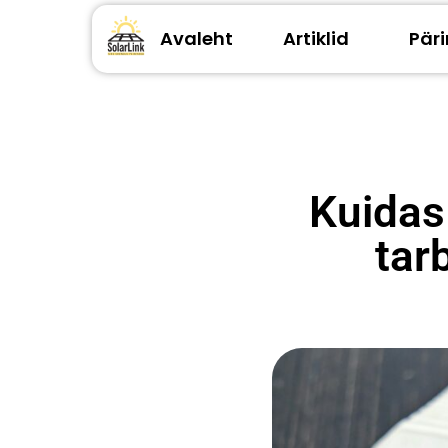
Avaleht
Artiklid
Pär
Kuidas 
tar