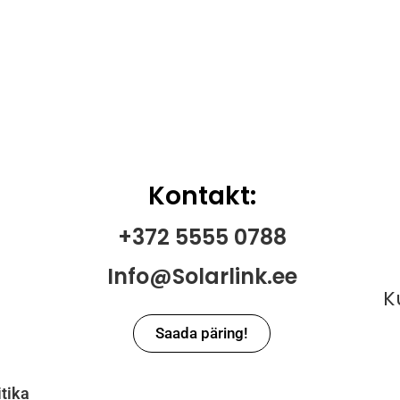
Kontakt:
+372 5555 0788
Info@Solarlink.ee
K
Saada päring!
itika