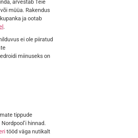
hinda, arvestab Teie
da või müüa. Rakendus
a akupanka ja ootab
el
.
ilduvus ei ole piiratud
ate
edroidi
miinuseks on
emate tippude
a Nordpool’i hinnad.
eri
tööd väga nutikalt