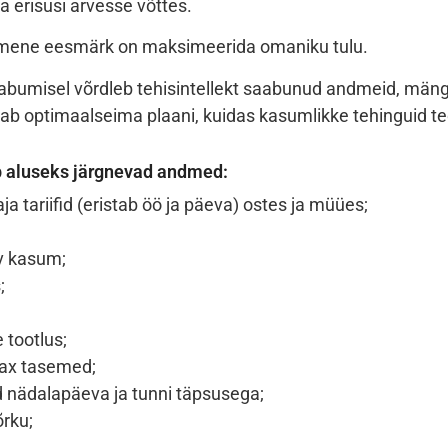
va erisusi arvesse võttes.
imene eesmärk on maksimeerida omaniku tulu.
abumisel võrdleb tehisintellekt saabunud andmeid, mäng
ab optimaalseima plaani, kuidas kasumlikke tehinguid t
b aluseks järgnevad andmed:
ja tariifid (eristab öö ja päeva) ostes ja müües;
v kasum;
;
 tootlus;
ax tasemed;
 nädalapäeva ja tunni täpsusega;
rku;