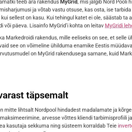
enamatki teeb ära rakendus
MyGrid
, mis jälgib Nord Pooli 
imisharjumusi ja võtab vastu otsuse, kas osta, ise tarbi
, kui sellest on kasu. Kui tehingul katet ei ole, säästab t
di või päeva. Lisainfo
MyGrid’
i kohta on leitav
MyGridi leh
 ka
Markedroidi
rakendus, mille eeliseks on see, et selle üh
a vaid see on võimeline ühilduma enamike Eestis müüdav
Arvutusmudel on
MyGrid
rakendusega sarnane, kuid
Mark
varast täpsemalt
 mitte lihtsalt Nordpool hindadest madalamate ja kõrg
maksimeerimine, arvesse võttes kliendi tarbimisprofiili j
pea kasutaja sekkuma ning süsteem korraldab Teie
invert