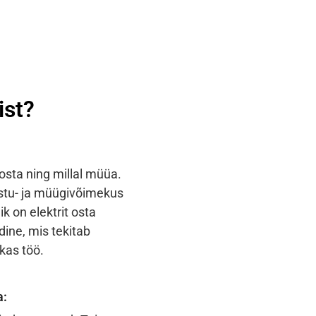
st?​
 osta ning millal müüa.
ostu- ja müügivõimekus
k on elektrit osta
dine, mis tekitab
kas töö.
a: