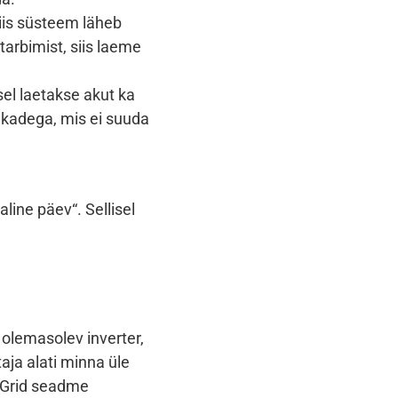
siis süsteem läheb
arbimist, siis laeme
el laetakse akut ka
nkadega, mis ei suuda
aline päev“. Sellisel
a olemasolev inverter,
aja alati minna üle
 MyGrid seadme