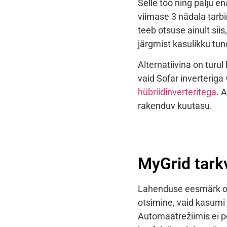
Selle töö ning palju 
viimase 3 nädala tarb
teeb otsuse ainult siis
järgmist kasulikku tun
Alternatiivina on turul
vaid Sofar inverterig
hübriidinverteritega
. 
rakenduv kuutasu.
MyGrid tark
Lahenduse eesmärk on
otsimine, vaid kasumi 
Automaatrežiimis ei 