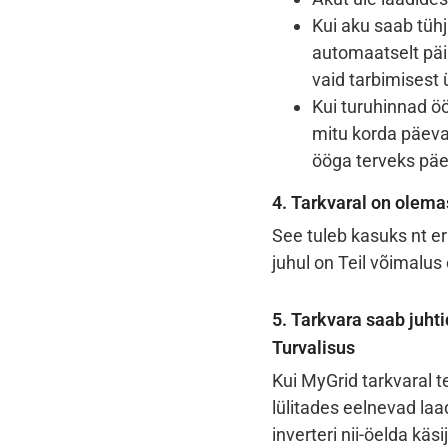
Kui aku saab tühj
automaatselt päi
vaid tarbimisest
Kui turuhinnad ö
mitu korda päeva
ööga terveks päe
4. Tarkvaral on olem
See tuleb kasuks nt eri
juhul on Teil võimalus 
5. Tarkvara saab juhtid
Turvalisus
Kui MyGrid tarkvaral t
lülitades eelnevad laa
inverteri nii-öelda käs