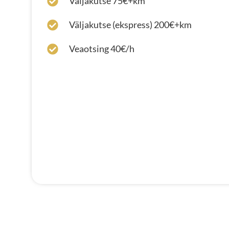
Väljakutse 75€+km
Väljakutse (ekspress) 200€+km
Veaotsing 40€/h