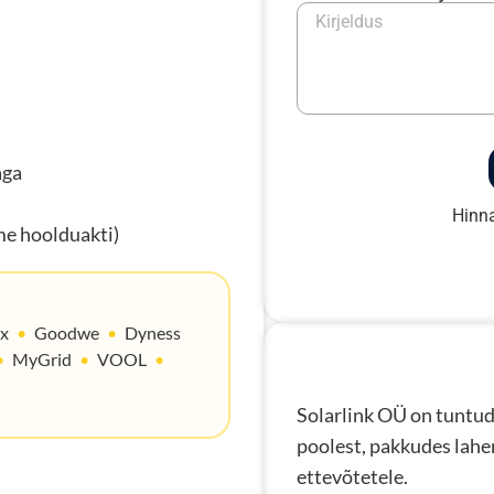
aga
Hinna
me hoolduakti)
ax
•
Goodwe
•
Dyness
•
MyGrid
•
VOOL
•
Solarlink OÜ on tuntud
poolest, pakkudes lahen
ettevõtetele.