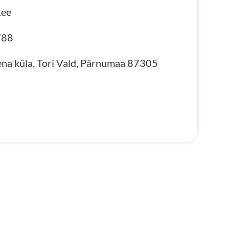
.ee
88​
ena küla, Tori Vald, Pärnumaa 87305