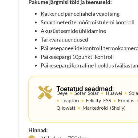
Pakume järgmisi töid ja teenuseid:
Katkenud paneeliahela veaotsing
Smartmeterite mõõtmistulemi kontroll
Akusüsteemide ühlidamine
Tarkvarauuendused
Päikesepaneelide kontroll termokaamer
Päikesepargi 10punkti kontroll
Päikesepargi korraline hooldus (väljasta
Toetatud seadmed:
Deye
•
Sofar Solar
•
Huawei
•
Sol
•
Leapton
•
Felicity ESS
•
Fronius
Qilowatt
•
Markedroid (Shelly)
Hinnad: