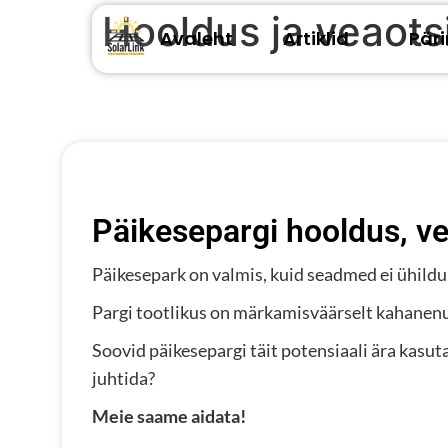
Hooldus ja veaots
Avaleht
Artiklid
Pär
Päikesepargi hooldus, ve
Päikesepark on valmis, kuid seadmed ei ühildu j
Pargi tootlikus on märkamisväärselt kahanen
Soovid päikesepargi täit potensiaali ära kasut
juhtida?
Meie saame aidata!