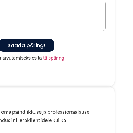
Saada päring!
 arvutamiseks esita
täispäring
 oma paindlikkuse ja professionaalsuse
dusi nii eraklientidele kui ka