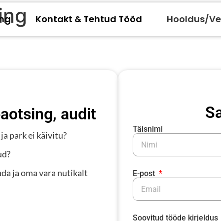
ing
ing
Kontakt & Tehtud Tööd
Hooldus/Ve
Sa
aotsing, audit
Täisnimi
a park ei käivitu?
ud?
ada ja oma vara nutikalt
E-post
Soovitud tööde kirjeldus