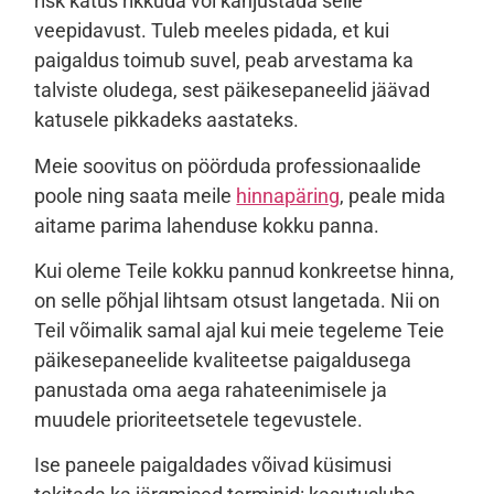
risk katus rikkuda või kahjustada selle
veepidavust. Tuleb meeles pidada, et kui
paigaldus toimub suvel, peab arvestama ka
talviste oludega, sest päikesepaneelid jäävad
katusele pikkadeks aastateks.
Meie soovitus on pöörduda professionaalide
poole ning saata meile
hinnapäring
, peale mida
aitame parima lahenduse kokku panna.
Kui oleme Teile kokku pannud konkreetse hinna,
on selle põhjal lihtsam otsust langetada. Nii on
Teil võimalik samal ajal kui meie tegeleme Teie
päikesepaneelide kvaliteetse paigaldusega
panustada oma aega rahateenimisele ja
muudele prioriteetsetele tegevustele.
Ise paneele paigaldades võivad küsimusi