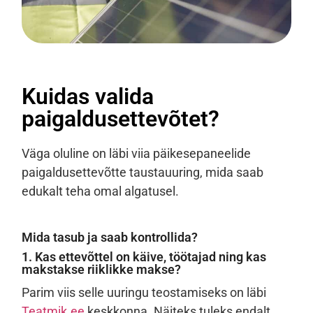
Kuidas valida
paigaldusettevõtet?
Väga oluline on läbi viia päikesepaneelide
paigaldusettevõtte taustauuring, mida saab
edukalt teha omal algatusel.
Mida tasub ja saab kontrollida?
1. Kas ettevõttel on käive, töötajad ning kas
makstakse riiklikke makse?
Parim viis selle uuringu teostamiseks on läbi
Teatmik.ee
keskkonna. Näiteks tuleks endalt