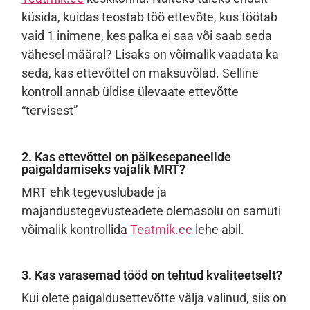
küsida, kuidas teostab töö ettevõte, kus töötab
vaid 1 inimene, kes palka ei saa või saab seda
vähesel määral? Lisaks on võimalik vaadata ka
seda, kas ettevõttel on maksuvõlad. Selline
kontroll annab üldise ülevaate ettevõtte
“tervisest”
2. Kas ettevõttel on päikesepaneelide
paigaldamiseks vajalik MRT?
MRT ehk tegevuslubade ja
majandustegevusteadete olemasolu on samuti
võimalik kontrollida
Teatmik.ee
lehe abil.
3. Kas varasemad tööd on tehtud kvaliteetselt?
Kui olete paigaldusettevõtte välja valinud, siis on