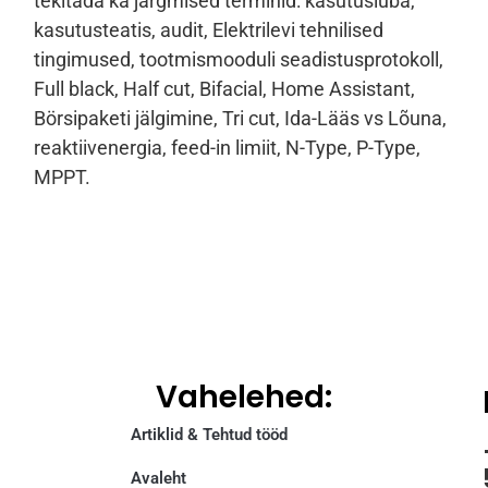
tekitada ka järgmised terminid: kasutusluba,
kasutusteatis, audit, Elektrilevi tehnilised
tingimused, tootmismooduli seadistusprotokoll,
Full black, Half cut, Bifacial, Home Assistant
,
Börsipaketi jälgimine,
Tri cut
, Ida-Lääs vs Lõuna,
reaktiivenergia,
feed-in
limiit,
N-Type, P-Type,
MPPT.
Vahelehed:
Artiklid & Tehtud tööd
Avaleht