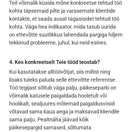
Teil võimalik küsida mõne konkreetse tehtud töö
kohta täpsemaid pilte ja varasemate klientide
kontakte, et saada ausat tagasisidet tehtud töö
kohta. Väga hea indikaator, mida tasub uurida
on ettevõtte suutlikkus lahendada pargiga hiljem
tekkinud probleeme, juhul, kui neid esines.
4. Kes konkreetselt Teie tööd teostab?
Kui kasutatakse alltöövõtjat, siis millist ning
lisaks tuleks paluda selle ettevõtte referentse.
Töö tegijast sõltub väga palju, päikeseparki on
võimalik katusele paigaldada hooletult või
hoolikalt, sealjuures mõlemad paigaldusviisid
võtavad sama kaua aega ja maksavad kliendile
sama palju. Pealtnäha jäävad kõik
päikesepargid sarnased, sõltumata