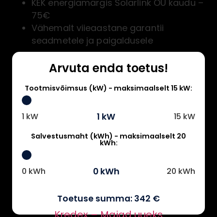
KEK energiamärgis Solarlink OÜ kaudu –
75€
Vähemalt viieaastane garantii
seadmetele ja paigaldusele
Arvuta enda toetus!
Tootmisvõimsus (kW) - maksimaalselt 15 kW:
1 kW
1 kW
15 kW
Salvestusmaht (kWh) - maksimaalselt 20
kWh:
0 kWh
0 kWh
20 kWh
Toetuse summa: 342 €
Kredex – Majad uueks