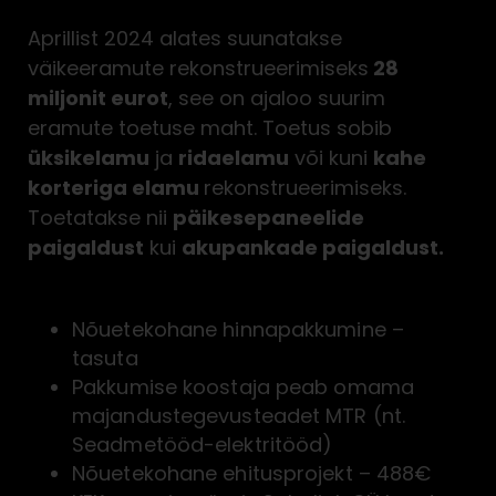
päikesepaneelidele
Aprillist 2024 alates suunatakse
väikeeramute rekonstrueerimiseks
28
miljonit eurot
, see on ajaloo suurim
eramute toetuse maht. Toetus sobib
üksikelamu
ja
ridaelamu
või kuni
kahe
korteriga elamu
rekonstrueerimiseks.
Toetatakse nii
päikesepaneelide
paigaldust
kui
akupankade paigaldust.
Voorus osalemiseks on
vaja:
Nõuetekohane hinnapakkumine –
tasuta
Pakkumise koostaja peab omama
majandustegevusteadet MTR (nt.
Seadmetööd-elektritööd)
Nõuetekohane ehitusprojekt – 488€