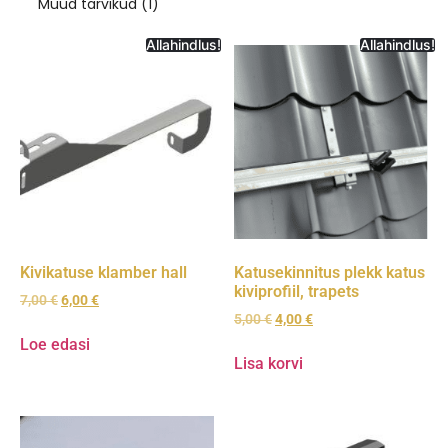
Muud tarvikud
(1)
Allahindlus!
Allahindlus!
Kivikatuse klamber hall
Katusekinnitus plekk katus
kiviprofiil, trapets
7,00
€
6,00
€
5,00
€
4,00
€
Loe edasi
Lisa korvi