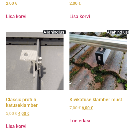
2,00
€
2,00
€
Lisa korvi
Lisa korvi
Allahindlus!
Allahindlus!
Classic profiili
Kivikatuse klamber must
katuseklamber
7,00
€
6,00
€
5,00
€
4,00
€
Loe edasi
Lisa korvi