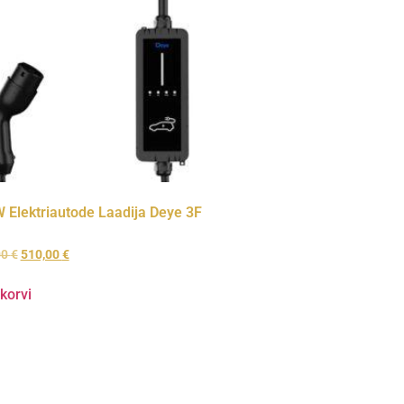
 Elektriautode Laadija Deye 3F
00
€
510,00
€
 korvi