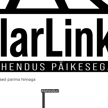
used parima hinnaga
Allahindlus!