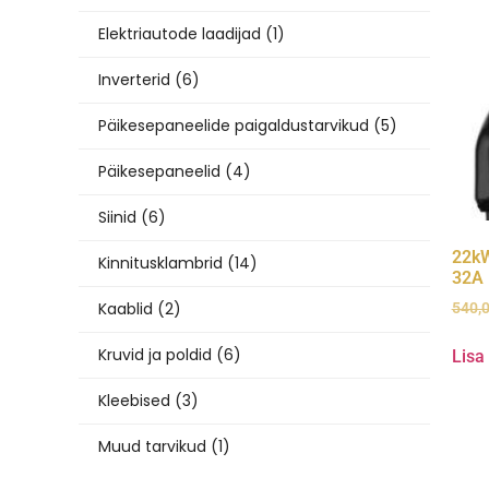
Elektriautode laadijad
(1)
Inverterid
(6)
Päikesepaneelide paigaldustarvikud
(5)
Päikesepaneelid
(4)
Siinid
(6)
22kW
Kinnitusklambrid
(14)
32A
Kaablid
(2)
540,
Kruvid ja poldid
(6)
Lisa
Kleebised
(3)
Muud tarvikud
(1)