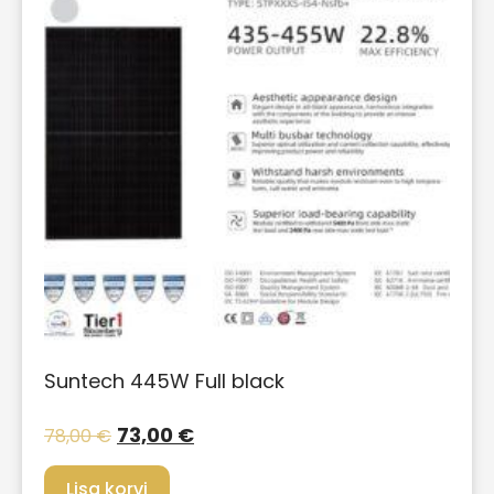
Suntech 445W Full black
73,00
€
78,00
€
Lisa korvi