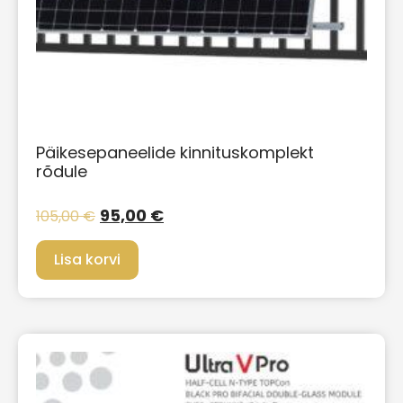
Päikesepaneelide kinnituskomplekt
rõdule
95,00
€
105,00
€
Lisa korvi