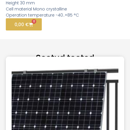
Height
30 mm
Cell material
Mono crystalline
Operation temperature
-40..+85 °C
0
0,00
€
Seotud tooted