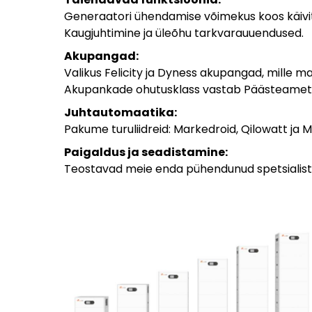
Generaatori ühendamise võimekus koos käivit
Kaugjuhtimine ja üleõhu tarkvarauuendused.
Akupangad:
Valikus Felicity ja Dyness akupangad, mille 
Akupankade ohutusklass vastab Päästeameti k
Juhtautomaatika:
Pakume turuliidreid: Markedroid, Qilowatt ja M
Paigaldus ja seadistamine:
Teostavad meie enda pühendunud spetsialistid,