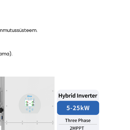
esummutussüsteem.
vama).