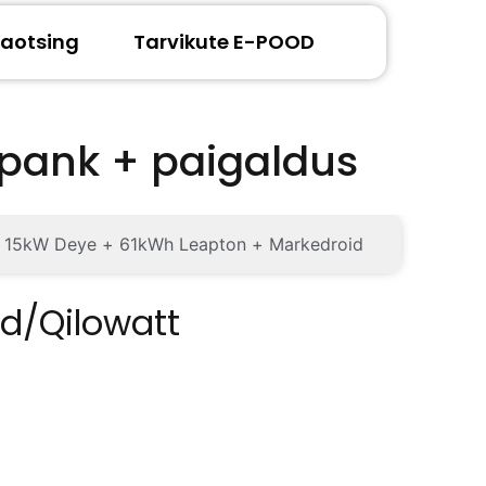
aotsing
Tarvikute E-POOD
upank + paigaldus
15kW Deye + 61kWh Leapton + Markedroid
id/Qilowatt