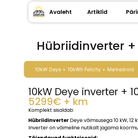
Avaleht
Artiklid
Pär
Hübriidinverter 
10kW Deye + 10kWh Felicity + Markedroid
10kW Deye inverter + 1
5299€ + km
Komplekt sisaldab:
Hübriidinverter
Deye võimsusega 10 kW, 12 kW
Inverter on võimeline nutikalt jagama koormus
Täiendavad funktsioonid: