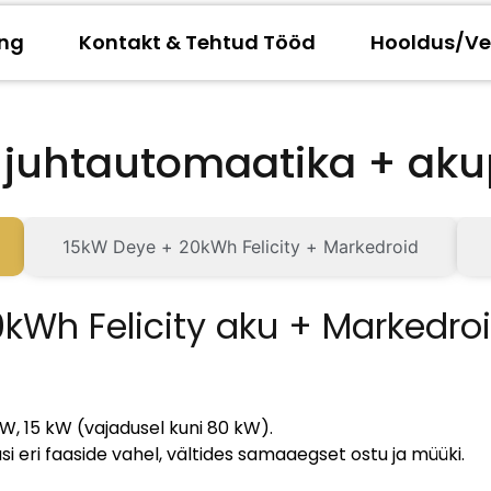
ing
Kontakt & Tehtud Tööd
Hooldus/Ve
+ juhtautomaatika + ak
15kW Deye + 20kWh Felicity + Markedroid
0kWh Felicity aku + Markedro
, 15 kW (vajadusel kuni 80 kW).
i eri faaside vahel, vältides samaaegset ostu ja müüki.