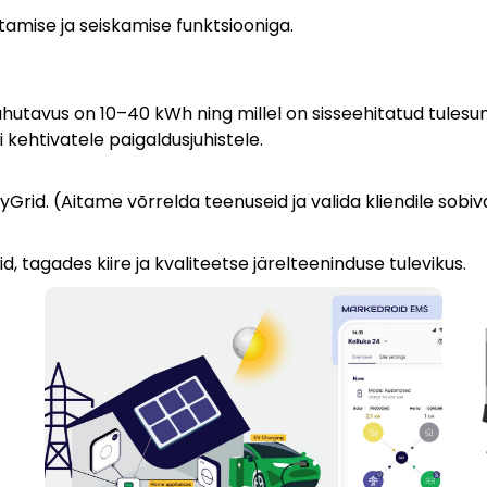
amise ja seiskamise funktsiooniga.
mahutavus on 10–40 kWh ning millel on sisseehitatud tul
ehtivatele paigaldusjuhistele.
yGrid. (Aitame võrrelda teenuseid ja valida kliendile sobi
 tagades kiire ja kvaliteetse järelteeninduse tulevikus.