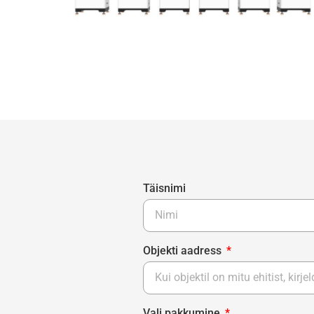
Täisnimi
Objekti aadress
Vali pakkumine