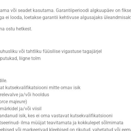
jaama või seadet kasutama. Garantiiperioodi algkuupäev on fiks
a ei looda, loetakse garantii kehtivuse algusajaks üleandmisakt
ma ostu hetkest.
uhusliku või tahtliku füüsilise vigastuse tagajärjel
utukad, liigne tolm
ile.
t kutsekvalifikatsiooni mitte omav isik
relevalve ja/või hooldus
orce majeure
)
ärkidel ja/või viisil
andanud isik, kes ei oma vastavat kutsekvalifikatsiooni
itseerinud- ilma müüjat teavitamata ja kokkulepet sõlmimata
kleebised või markeerivad kleebised on rikutud, vahetatud või ee