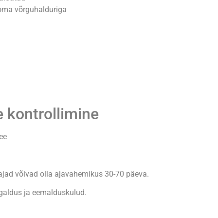
a oma võrguhalduriga
 kontrollimine
ee
ajad võivad olla ajavahemikus 30-70 päeva.
igaldus ja eemalduskulud.