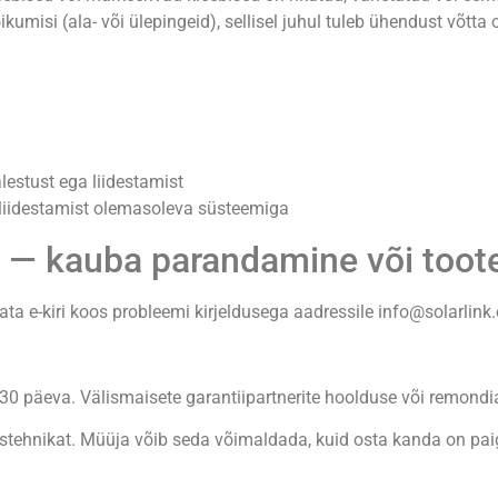
misi (ala- või ülepingeid), sellisel juhul tuleb ühendust võtt
lestust ega liidestamist
 liidestamist olemasoleva süsteemiga
 — kauba parandamine või toote
a e-kiri koos probleemi kirjeldusega aadressile info@solarlink.
 päeva. Välismaisete garantiipartnerite hoolduse või remondi
dustehnikat. Müüja võib seda võimaldada, kuid osta kanda on pa