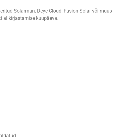
eeritud Solarman, Deye Cloud, Fusion Solar või muus
i allkirjastamise kuupäeva.
maldatud