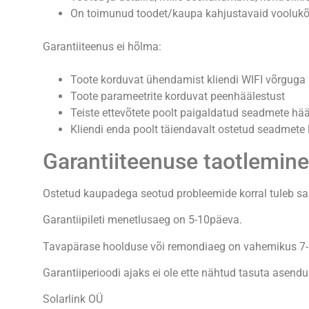
On toimunud toodet/kaupa kahjustavaid voolukõiku
Garantiiteenus ei hõlma:
Toote korduvat ühendamist kliendi WIFI võrguga
Toote parameetrite korduvat peenhäälestust
Teiste ettevõtete poolt paigaldatud seadmete hää
Kliendi enda poolt täiendavalt ostetud seadmete
Garantiiteenuse taotlemine
Ostetud kaupadega seotud probleemide korral tuleb saat
Garantiipileti menetlusaeg on 5-10päeva.
Tavapärase hoolduse või remondiaeg on vahemikus 7-30
Garantiiperioodi ajaks ei ole ette nähtud tasuta asen
Solarlink OÜ