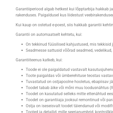
Garantiiperiood algab hetkest kui lõpptarbija hakkab 
rakenduses. Paigaldusel kus liidestust veebirakenduseg
Kui kaup on ostetud e-poest, siis hakkab garantii kehti
Garantii on automaatselt kehtetu, kui:
On tekkinud füüsilised kahjustused, mis tekkisid j
Seadmesse sattusid võõrad seadmed, vedelikud, p
Garantiiteenus katkeb, kui:
Toode ei ole paigaldatud vastavalt kasutusjuhend
Toote paigaldas või ümberehituse teostas vastava
Tuvastatud on ostjapoolne hooletus, ebapiisav jä
Toodet tabab äike või mõni muu loodusnähtus (
f
Toodet on kasutatud selleks mitte ettenähtud eesm
Toodet on garantiiaja jooksul remontinud või par
Ostja on iseseisvalt toodet täiendanud või modif
Tooted ja detailid, mille seerianumbrid, kontroll