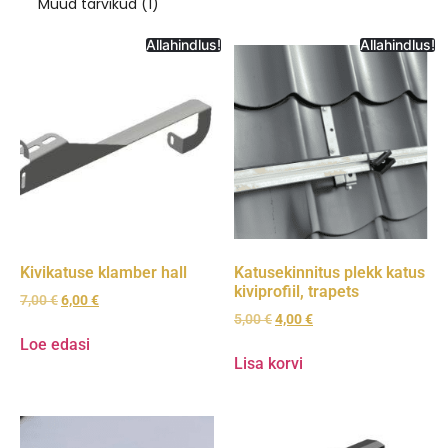
Muud tarvikud
(1)
Allahindlus!
Allahindlus!
Kivikatuse klamber hall
Katusekinnitus plekk katus
kiviprofiil, trapets
7,00
€
6,00
€
5,00
€
4,00
€
Loe edasi
Lisa korvi