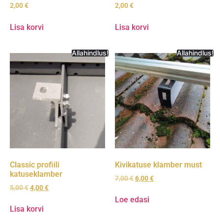
2,00
€
2,00
€
Lisa korvi
Lisa korvi
Allahindlus!
Allahindlus!
Classic profiili
Kivikatuse klamber must
katuseklamber
7,00
€
6,00
€
5,00
€
4,00
€
Loe edasi
Lisa korvi