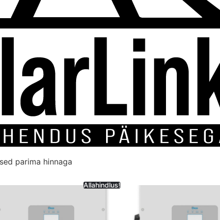
used parima hinnaga
Allahindlus!