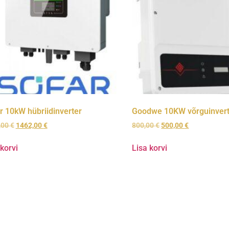
r 10kW hübriidinverter
Goodwe 10KW võrguinvert
,00
€
1462,00
€
800,00
€
500,00
€
 korvi
Lisa korvi