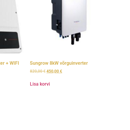
er + WIFI
Sungrow 8kW võrguinverter
820,00
€
450,00
€
Lisa korvi