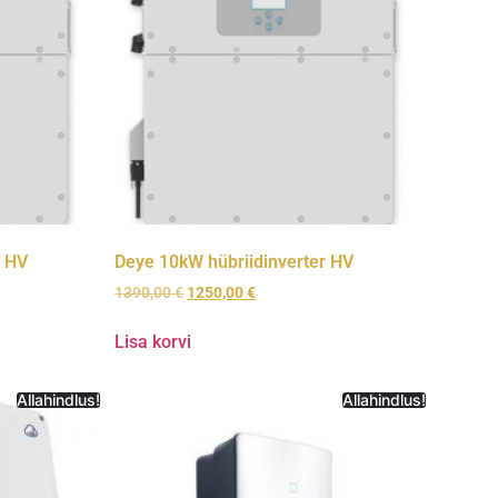
r HV
Deye 10kW hübriidinverter HV
1390,00
€
1250,00
€
Lisa korvi
Allahindlus!
Allahindlus!