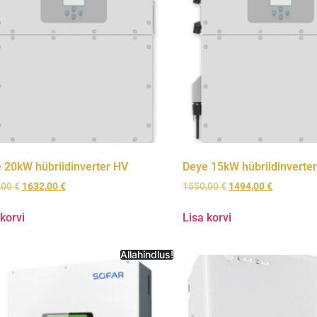
 20kW hübriidinverter HV
Deye 15kW hübriidinverte
,00
€
1632,00
€
1550,00
€
1494,00
€
 korvi
Lisa korvi
Allahindlus!