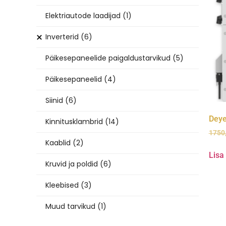
Elektriautode laadijad
(1)
Inverterid
(6)
Päikesepaneelide paigaldustarvikud
(5)
Päikesepaneelid
(4)
Siinid
(6)
Deye
Kinnitusklambrid
(14)
1750
Kaablid
(2)
Lisa
Kruvid ja poldid
(6)
Kleebised
(3)
Muud tarvikud
(1)