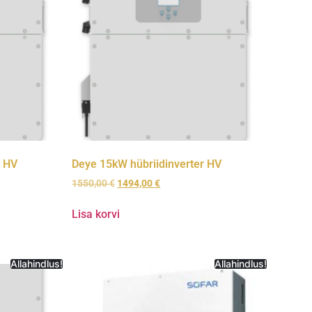
r HV
Deye 15kW hübriidinverter HV
1550,00
€
1494,00
€
Lisa korvi
Allahindlus!
Allahindlus!