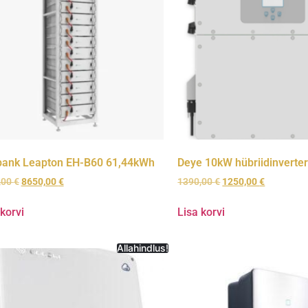
ank Leapton EH-B60 61,44kWh
Deye 10kW hübriidinverte
,00
€
8650,00
€
1390,00
€
1250,00
€
 korvi
Lisa korvi
Allahindlus!