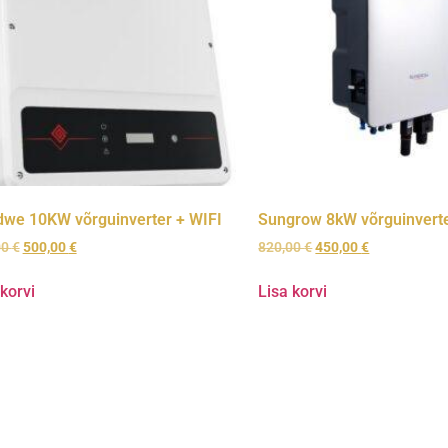
we 10KW võrguinverter + WIFI
Sungrow 8kW võrguinvert
00
€
500,00
€
820,00
€
450,00
€
 korvi
Lisa korvi